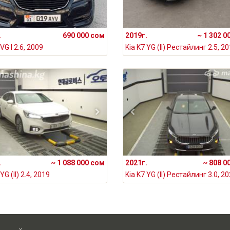
.
690 000 сом
2019г.
~ 1 302 0
 VG I 2.6, 2009
Kia K7 YG (II) Рестайлинг 2.5, 2
.
~ 1 088 000 сом
2021г.
~ 808 0
YG (II) 2.4, 2019
Kia K7 YG (II) Рестайлинг 3.0, 2