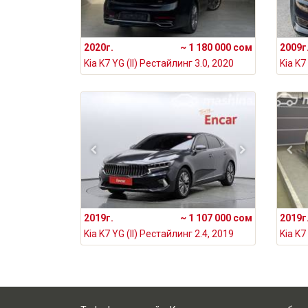
2020г.
~ 1 180 000 сом
2009г
Kia K7 YG (II) Рестайлинг 3.0, 2020
Kia K7
2019г.
~ 1 107 000 сом
2019г
Kia K7 YG (II) Рестайлинг 2.4, 2019
Kia K7 