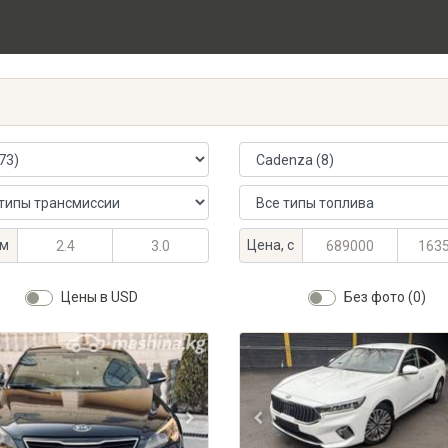
 автомобиля
Модель автомобиля
ансмиссии
Тип топлива
альный объём, л
альный объём, л
Максимальная цена, KGS
Минимальная цена, KGS
м
Цена, с
Цены в USD
Без фото (0)