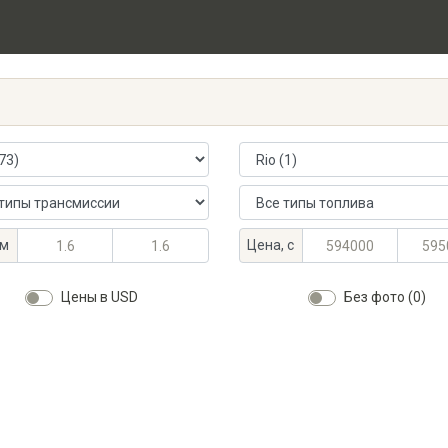
 автомобиля
Модель автомобиля
ансмиссии
Тип топлива
альный объём, л
альный объём, л
Максимальная цена, KGS
Минимальная цена, KGS
м
Цена, с
Цены в USD
Без фото (0)