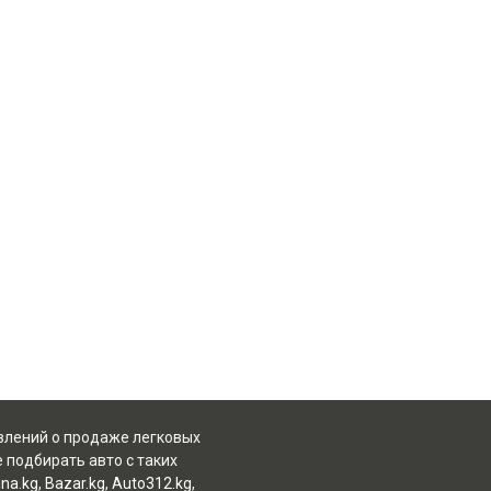
явлений о продаже легковых
 подбирать авто с таких
na.kg
,
Bazar.kg
,
Auto312.kg
,