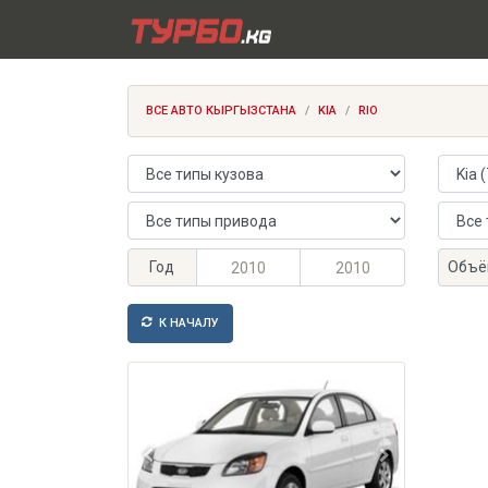
ВСЕ АВТО КЫРГЫЗСТАНА
KIA
RIO
Тип кузова
Марка
Тип привода
Тип тр
Максимальный год выпуска
Минимальный год выпуска
Максим
Миним
Год
Объё
К НАЧАЛУ