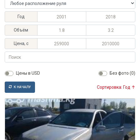
Расположение руля
Максимальный год выпуска
Минимальный год выпуска
Год
Максимальный объём, л
Минимальный объём, л
Объём
Максимальная цена, KGS
Минимальная цена, KGS
Цена, с
Поиск
Цены в USD
Без фото (0)
Сортировка: Год ↑
К НАЧАЛУ