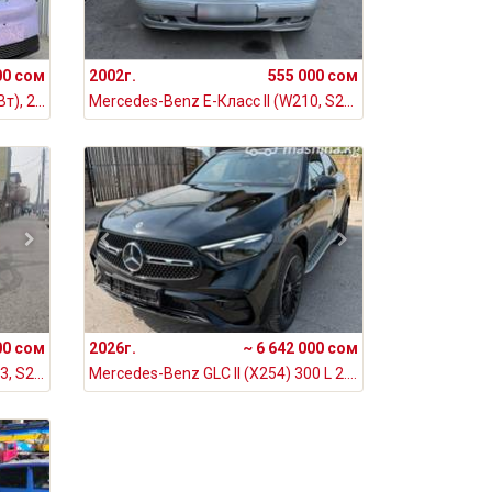
00 сом
2002г.
555 000 сом
GAC Aion Y 80 Electro AT (135 кВт), 2023
Mercedes-Benz E-Класс II (W210, S210) Рестайлинг 320 3.2, 2002
00 сом
2026г.
~ 6 642 000 сом
Mercedes-Benz E-Класс V (W213, S213, C238) Рестайлинг 220 d 2.0, 2020
Mercedes-Benz GLC II (X254) 300 L 2.0, 2026