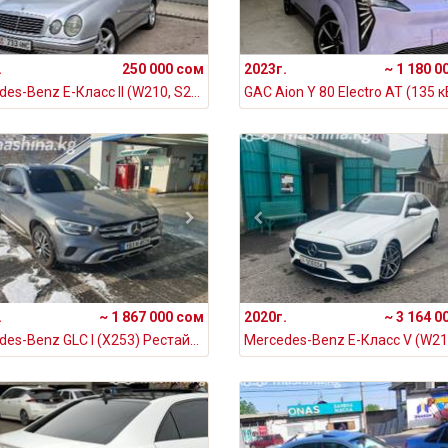
.
250 000 сом
2023г.
~ 1 180 0
Mercedes-Benz E-Класс II (W210, S210) 280 2.8, 1998
.
~ 1 867 000 сом
2020г.
~ 3 164 0
Mercedes-Benz GLC I (X253) Рестайлинг 300 e 2.0, 2020