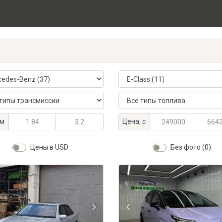
 автомобиля
Модель автомобиля
ансмиссии
Тип топлива
альный объём, л
альный объём, л
Максимальная цена, KGS
Минимальная цена, KGS
м
Цена, с
Цены в USD
Без фото (0)