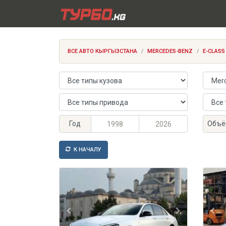
ВСЕ АВТО КЫРГЫЗСТАНА
MERCEDES-BENZ
E-CLASS
Тип кузова
Марка
Тип привода
Тип тр
Максимальный год выпуска
Минимальный год выпуска
Максим
Миним
Год
Объё
К НАЧАЛУ