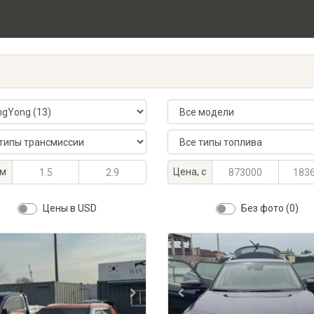
 автомобиля
Модель автомобиля
ансмиссии
Тип топлива
альный объём, л
альный объём, л
Максимальная цена, KGS
Минимальная цена, KGS
м
Цена, с
Цены в USD
Без фото (0)