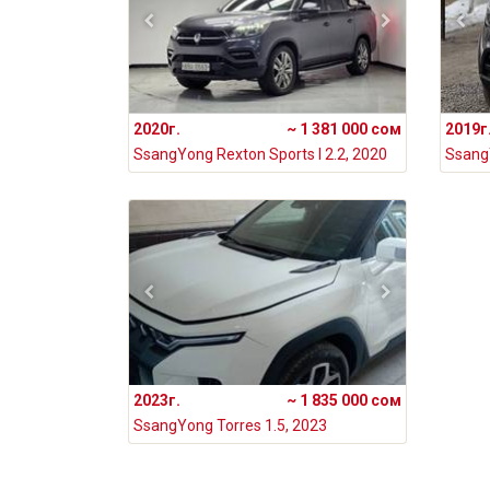
2020г.
~ 1 381 000 сом
2019г
SsangYong Rexton Sports I 2.2, 2020
2023г.
~ 1 835 000 сом
SsangYong Torres 1.5, 2023