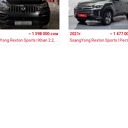
.
~ 1 398 000 сом
2021г.
~ 1 477 0
SsangYong Rexton Sports I Khan 2.2, 2019