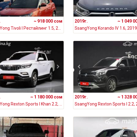
.
~ 918 000 сом
2019г.
~ 1 049 0
SsangYong Tivoli I Рестайлинг 1.5, 2019
SsangYong Korando IV 1.6, 2019
.
~ 1 180 000 сом
2019г.
~ 1 328 0
SsangYong Rexton Sports I Khan 2.2, 2020
SsangYong Rexton Sports I 2.2,