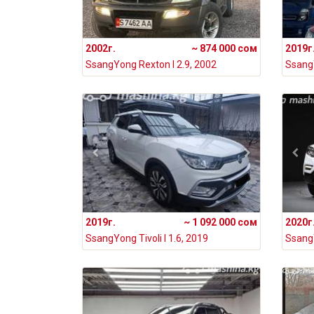
2002г.
~ 874 000 сом
2019г
SsangYong Rexton I 2.9, 2002
2019г.
~ 1 092 000 сом
2020г
SsangYong Tivoli I 1.6, 2019