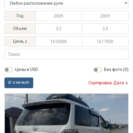
Расположение руля
Максимальный год выпуска
Минимальный год выпуска
Год
Максимальный объём, л
Минимальный объём, л
Объём
Максимальная цена, KGS
Минимальная цена, KGS
Цена, с
Поиск
Цены в USD
Без фото (0)
Сортировка: Дата ↓
К НАЧАЛУ