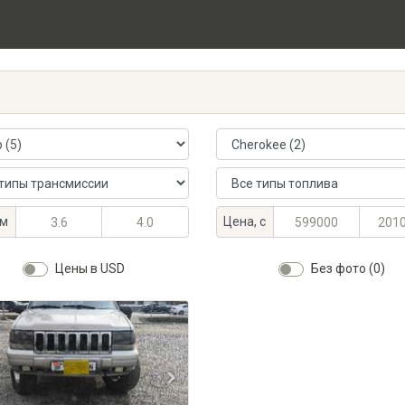
 автомобиля
Модель автомобиля
ансмиссии
Тип топлива
альный объём, л
альный объём, л
Максимальная цена, KGS
Минимальная цена, KGS
м
Цена, с
Цены в USD
Без фото (0)