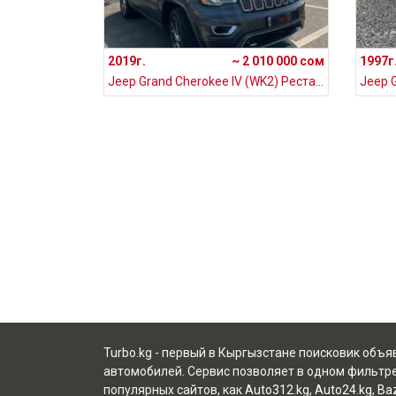
2019г.
~ 2 010 000 сом
1997г
Jeep Grand Cherokee IV (WK2) Рестайлинг 3.6, 2019
Turbo.kg - первый в Кыргызстане поисковик объ
автомобилей. Сервис позволяет в одном фильтре
популярных сайтов, как
Auto312.kg
,
Auto24.kg
,
Baz