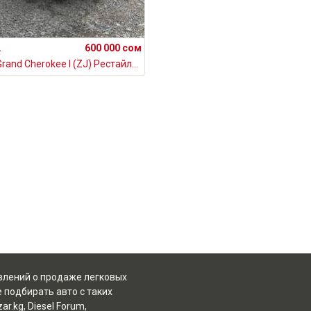
.
600 000 сом
Jeep Grand Cherokee I (ZJ) Рестайлинг 4.0, 1997
явлений о продаже легковых
 подбирать авто с таких
ar.kg
,
Diesel Forum
,