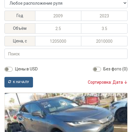
Расположение руля
Максимальный год выпуска
Минимальный год выпуска
Год
Максимальный объём, л
Минимальный объём, л
Объём
Максимальная цена, KGS
Минимальная цена, KGS
Цена, с
Поиск
Цены в USD
Без фото (0)
Сортировка: Дата ↓
К НАЧАЛУ