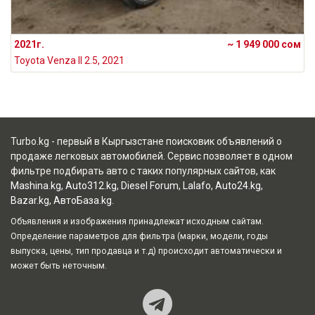
2021г.
~ 1 949 000 сом
Toyota Venza II 2.5, 2021
Turbo.kg - первый в Кыргызстане поисковик объявлений о
продаже легковых автомобилей. Сервис позволяет в одном
фильтре подбирать авто с таких популярных сайтов, как
Mashina.kg
,
Auto312.kg
,
Diesel Forum
,
Lalafo
,
Auto24.kg
,
Bazar.kg
,
АвтоБаза.kg
.
Объявления и изображения принадлежат исходным сайтам.
Определение параметров для фильтра (марки, модели, годы
выпуска, цены, тип продавца и т.д) происходит автоматически и
может быть неточным.
Наш Teleg